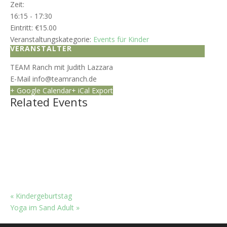
Zeit:
16:15 - 17:30
Eintritt:
€15.00
Veranstaltungskategorie:
Events für Kinder
VERANSTALTER
TEAM Ranch mit Judith Lazzara
E-Mail
info@teamranch.de
+ Google Calendar
+ iCal Export
Related Events
Kindergeburtstag
August 15
Kindergeburtstag
August 29
Kindergeburtstag
Oktober 10
«
Kindergeburtstag
Yoga im Sand Adult
»