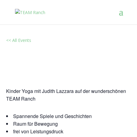
<< All Events
Yoga im Sand Kids & Teens –
Abgesagt
September 12, 2025 @ 16:15
-
17:30
Kinder Yoga mit Judith Lazzara auf der wunderschönen
TEAM Ranch
Spannende Spiele und Geschichten
Raum für Bewegung
frei von Leistungsdruck