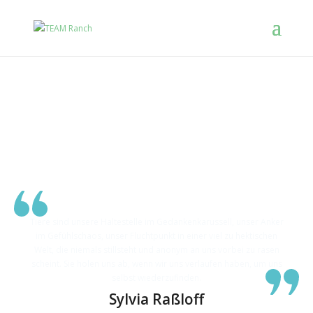
Herzlich willkommen
auf der TEAM Ranch
Tiere sind unsere Haltestelle im Gedankenkarussell, unser Anker
im Gefühlschaos, unser Fluchtpunkt in einer viel zu hektischen
Welt, die niemals stillsteht und anonym an uns vorbei zu rasen
scheint. Sie holen uns ab, wenn wir uns verlaufen haben, um uns
selbst wiederzufinden.
Sylvia Raßloff