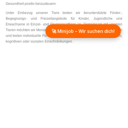
Gesundheit positiv beizusteuern.
Unter Einbezug unserer Tiere bieten wir tierunterstützte Förder-,
Begegnungs- und Freizeitangebote für Kinder, Jugendliche und
Erwachsene in Einzel- und Gruppensettings an. Gemeinsam mit unseren
🚀 Minijob – Wir suchen dich!
Tieren möchten wir Menschen eine ganzheitliche Entwicklung ermöglichen
und bieten individuelle Fördermöglichkeiten bei körperlichen, psychischen,
kognitiven oder sozialen Einschränkungen.
Auf den folgenden Seiten finden Sie nähere Informationen zu uns, unserer
Arbeit und den Tieren der TEAM Ranch.
Die Ranch erleben