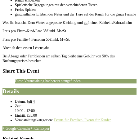
Ranch entdecken
Spielerische Begegnungen mit den verschiedenen Tieren
Freies Spielen
ganzheitliches Erleben der Natur und der Tiere auf der Ranch für die ganze Familie
Was Ihr braucht: Dem Wetter angepasste Kleidung und ggf. einen Reithelm/Fahrradhelm
Preis pro Eltern-Kind-Paar 35€ inkl. MwSt.
Preis pro Familie 4 Personen 55€ inkl. MwSt.
Alter: ab dem ersten Lebensjahr
Bei Absage oder Fernbleiben am selben Tag bleibt eine Gebühr von 50% des
Buchungspreises bestehen.
Share This Event
Diese Veranstaltung hat bereits stattgefunden.
Details
Datum:
Juli 4
Zeit:
10:00 - 12:00
Eintritt:
€35,00
Veranstaltungskategorien:
Events für Familien
,
Events für Kinder
+ Google Calendar
+ iCal Export
Related Events