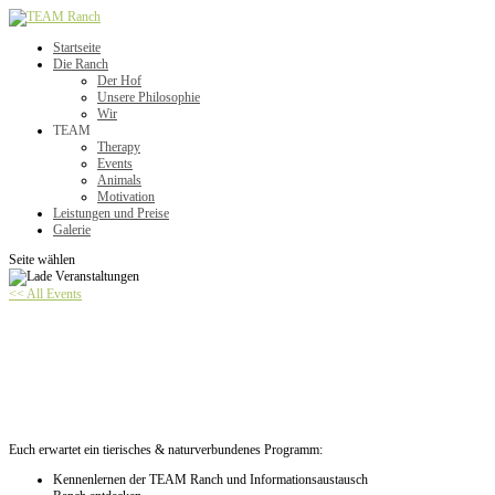
Startseite
Die Ranch
Der Hof
Unsere Philosophie
Wir
TEAM
Therapy
Events
Animals
Motivation
Leistungen und Preise
Galerie
Seite wählen
<< All Events
Tierischer Begegnungsmorgen Eltern-Kind/Family –
AUSGEBUCHT
Juli 4 @ 10:00
-
12:00
Euch erwartet ein tierisches & naturverbundenes Programm:
Kennenlernen der TEAM Ranch und Informationsaustausch