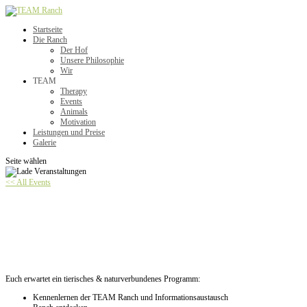
Startseite
Die Ranch
Der Hof
Unsere Philosophie
Wir
TEAM
Therapy
Events
Animals
Motivation
Leistungen und Preise
Galerie
Seite wählen
<< All Events
AUSGEBUCHT: Tierischer Begegnungsmorgen Eltern-
Kind/Family
Juni 13 @ 10:00
-
12:00
Euch erwartet ein tierisches & naturverbundenes Programm:
Kennenlernen der TEAM Ranch und Informationsaustausch