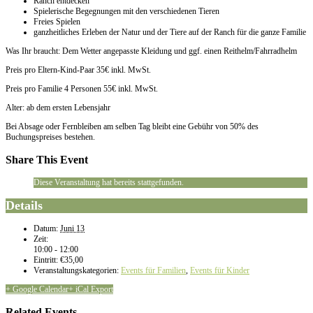
Ranch entdecken
Spielerische Begegnungen mit den verschiedenen Tieren
Freies Spielen
ganzheitliches Erleben der Natur und der Tiere auf der Ranch für die ganze Familie
Was Ihr braucht: Dem Wetter angepasste Kleidung und ggf. einen Reithelm/Fahrradhelm
Preis pro Eltern-Kind-Paar 35€ inkl. MwSt.
Preis pro Familie 4 Personen 55€ inkl. MwSt.
Alter: ab dem ersten Lebensjahr
Bei Absage oder Fernbleiben am selben Tag bleibt eine Gebühr von 50% des
Buchungspreises bestehen.
Share This Event
Diese Veranstaltung hat bereits stattgefunden.
Details
Datum:
Juni 13
Zeit:
10:00 - 12:00
Eintritt:
€35,00
Veranstaltungskategorien:
Events für Familien
,
Events für Kinder
+ Google Calendar
+ iCal Export
Related Events