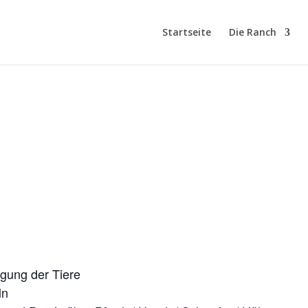
Startseite
Die Ranch
EIT TIER UND NATUR
gung der Tiere
ln