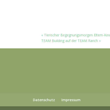
August 15
Kindergeburtstag
August 29
Kindergeburtstag
Oktober 10
«
Tierischer Begegnungsmorgen Eltern-Kind
TEAM Building auf der TEAM Ranch
»
Datenschutz
Impressum