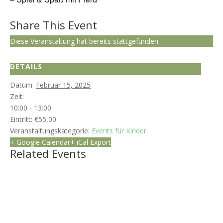
Share This Event
Diese Veranstaltung hat bereits stattgefunden.
DETAILS
Datum:
Februar 15, 2025
Zeit:
10:00 - 13:00
Eintritt:
€55,00
Veranstaltungskategorie:
Events für Kinder
+ Google Calendar
+ iCal Export
Related Events
Kindergeburtstag
August 15
Kindergeburtstag
August 29
Kindergeburtstag