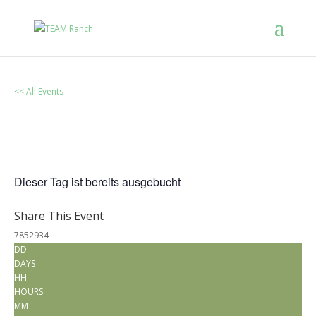
<< All Events
Kindergeburtstag
November 7
Dieser Tag ist bereits ausgebucht
Share This Event
7852934
DD
DAYS
HH
HOURS
MM