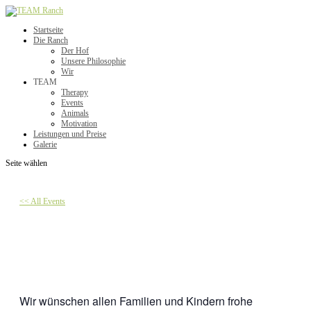
Startseite
Die Ranch
Der Hof
Unsere Philosophie
Wir
TEAM
Therapy
Events
Animals
Motivation
Leistungen und Preise
Galerie
Seite wählen
<< All Events
Betriebsferien
Dezember 24, 2026
-
Januar 3, 2027
Wir wünschen allen Familien und Kindern frohe