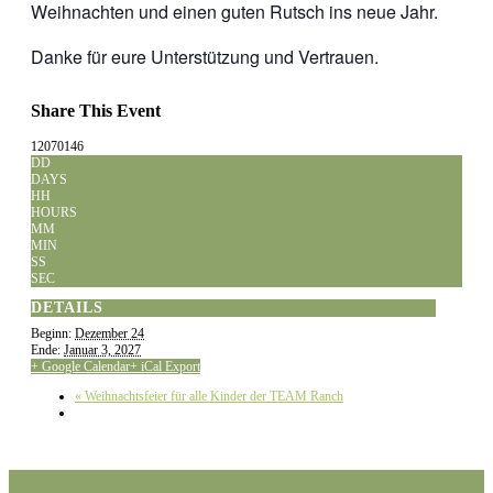
Weihnachten und einen guten Rutsch ins neue Jahr.
Danke für eure Unterstützung und Vertrauen.
Share This Event
12070146
DD
DAYS
HH
HOURS
MM
MIN
SS
SEC
DETAILS
Beginn:
Dezember 24
Ende:
Januar 3, 2027
+ Google Calendar
+ iCal Export
«
Weihnachtsfeier für alle Kinder der TEAM Ranch