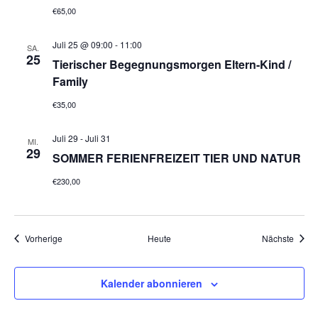
€65,00
Juli 25 @ 09:00
-
11:00
SA.
25
Tierischer Begegnungsmorgen Eltern-Kind /
Family
€35,00
Juli 29
-
Juli 31
MI.
29
SOMMER FERIENFREIZEIT TIER UND NATUR
€230,00
Veranstaltungen
Veran
Vorherige
Heute
Nächste
Kalender abonnieren