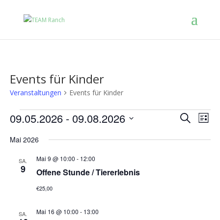
Events für Kinder
Veranstaltungen
Events für Kinder
Veranstal
Vera
09.05.2026
 - 
09.08.2026
Suche
Ansi
Liste
Suche
Navi
Datum
und
Mai 2026
Ansichten
wählen.
Navigatio
Mai 9 @ 10:00
-
12:00
SA.
9
Offene Stunde / Tiererlebnis
€25,00
Mai 16 @ 10:00
-
13:00
SA.