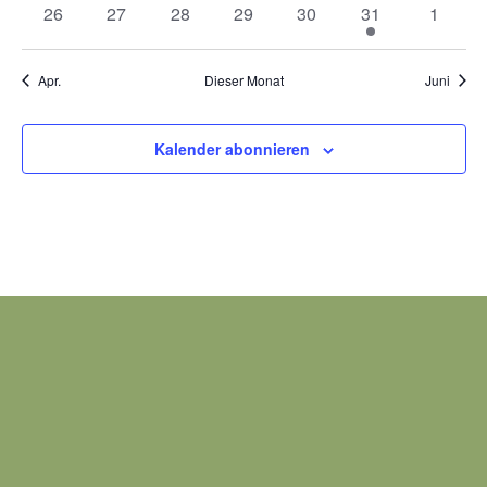
0
0
0
0
0
1
0
26
27
28
29
30
31
1
Veranstaltungen
Veranstaltungen
Veranstaltungen
Veranstaltungen
Veranstaltungen
Veranstaltung
Veranst
Apr.
Dieser Monat
Juni
Kalender abonnieren