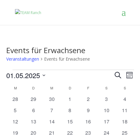
Events für Erwachsene
Veranstaltungen
Events für Erwachsene
Veranstal
Vera
01.05.2025
Suche
Ansi
Mona
Suche
Navi
Datum
und
Kalender
M
D
M
D
F
S
S
Ansichten
wählen.
von
Navigatio
0
0
0
0
0
0
0
Veranstaltungen
28
29
30
1
2
3
4
Veranstaltungen
Veranstaltungen
Veranstaltungen
Veranstaltungen
Veranstaltungen
Veranstaltunge
Veranst
0
0
0
0
0
0
0
5
6
7
8
9
10
11
Veranstaltungen
Veranstaltungen
Veranstaltungen
Veranstaltungen
Veranstaltungen
Veranstaltungen
Veranst
0
0
0
0
0
0
0
12
13
14
15
16
17
18
Veranstaltungen
Veranstaltungen
Veranstaltungen
Veranstaltungen
Veranstaltungen
Veranstaltungen
Veranst
0
0
0
0
0
0
0
19
20
21
22
23
24
25
Veranstaltungen
Veranstaltungen
Veranstaltungen
Veranstaltungen
Veranstaltungen
Veranstaltungen
Veranst